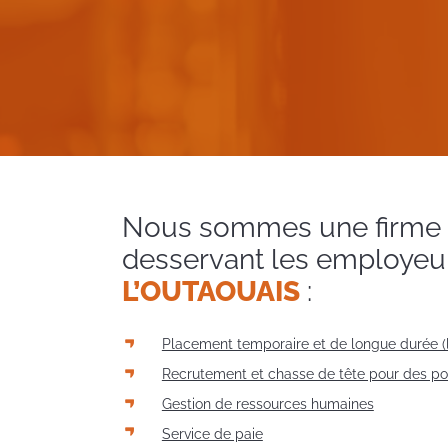
Nous sommes une firme 
desservant les employeu
L’OUTAOUAIS
:
Placement temporaire et de longue durée (
Recrutement et chasse de tête pour des 
Gestion de ressources humaines
Service de paie