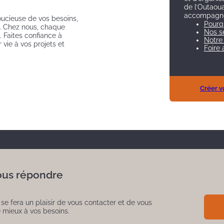
de l’Outaou
accompagne
soucieuse de vos besoins,
Pourq
. Chez nous, chaque
Nos se
 Faites confiance à
Notre
vie à vos projets et
Foire 
Créer vo
 vous répondre
e fera un plaisir de vous contacter et de vous
e mieux à vos besoins.