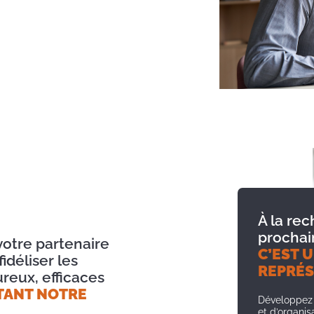
À la re
prochai
otre partenaire
C’EST U
idéliser les
REPRÉS
ureux, efficaces
TANT NOTRE
Développez v
et d’organis