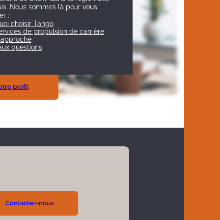
ais. Nous sommes là pour vous
r :
uoi choisir Tango
rvices de propulsion de carrière
 approche
aux questions
tre profil
Contactez-nous