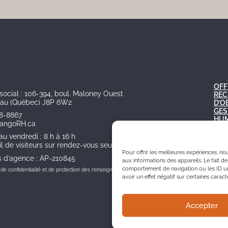
OFF
social : 106-394, boul. Maloney Ouest
REC
eau (Québec) J8P 6W2
D’O
GES
78-8867
HUM
tangoRH.ca
BOI
CAR
au vendredi : 8 h à 16 h
l de visiteurs sur rendez-vous seulement
Pour offrir les meilleures expériences, n
s d’agence : AP-210845
aux informations des appareils. Le fait d
comportement de navigation ou les ID uni
e de confidentialité et de protection des renseignements personnels
avoir un effet négatif sur certaines caract
Accepter