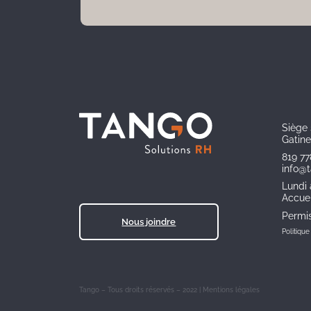
Siège 
Gatin
819 7
info@
Lundi 
Accuei
Permi
Nous joindre
Politiqu
Tango – Tous droits réservés – 2022 | Mentions légales