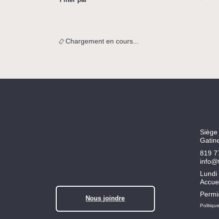
Chargement en cours
...
Siège 
Gatin
819 7
info@
Lundi 
Accuei
Permi
Nous joindre
Politiqu