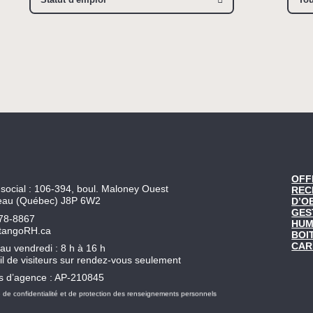
OFF
social : 106-394, boul. Maloney Ouest
REC
eau (Québec) J8P 6W2
D’O
GES
78-8867
HUM
tangoRH.ca
BOI
CAR
au vendredi : 8 h à 16 h
l de visiteurs sur rendez-vous seulement
s d’agence : AP-210845
e de confidentialité et de protection des renseignements personnels