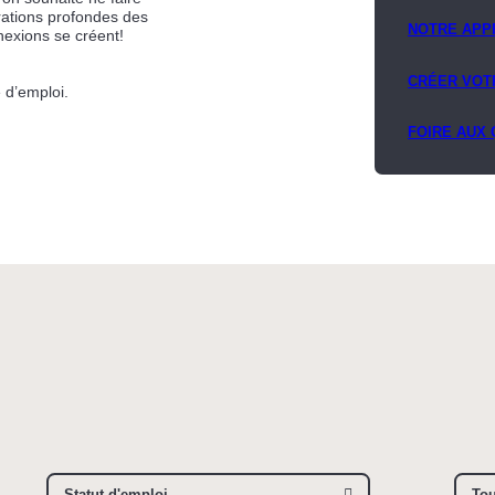
irations profondes des
NOTRE APP
nnexions se créent!
CRÉER VOT
 d’emploi.
FOIRE AUX