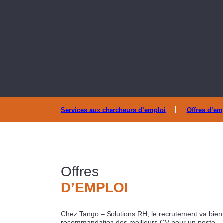
Services aux chercheurs d’emploi
Offres d’em
Offres
D’EMPLOI
Chez Tango – Solutions RH, le recrutement va bien
recommandation des meilleurs CV pour un poste… o