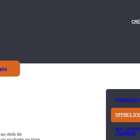
CRÉ
ploi
POURQUOI 
OFFRES D’
NOS SERVI
 au-delà de
CARRIÈRE
n souhaite ne faire