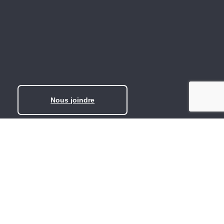
Nous joindre
Siège social : 106-394, boul. Maloney Ouest
Gatineau (Québec) J8P 6W2
819 778-8867
info@tangoRH.ca
Lundi au vendredi : 8 h à 16 h
Accueil de visiteurs sur rendez-vous seulement