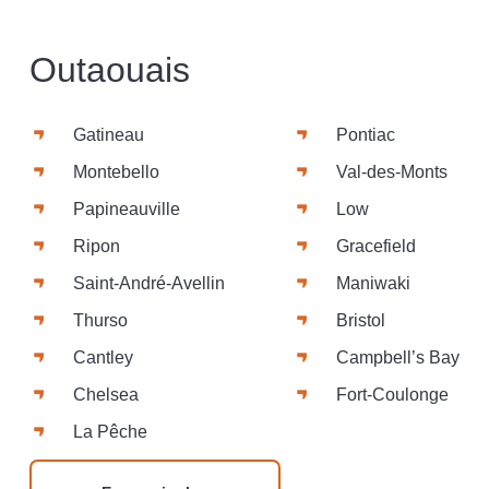
Outaouais
Gatineau
Pontiac
Montebello
Val-des-Monts
Papineauville
Low
Ripon
Gracefield
Saint-André-Avellin
Maniwaki
Thurso
Bristol
Cantley
Campbell’s Bay
Chelsea
Fort-Coulonge
La Pêche