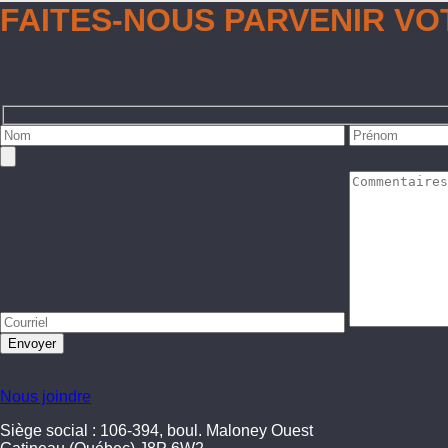
FAITES-NOUS PARVENIR VOT
Nous carburons aux nouvelles idées, nous aimons innover et d
Nous joindre
Siège social : 106-394, boul. Maloney Ouest