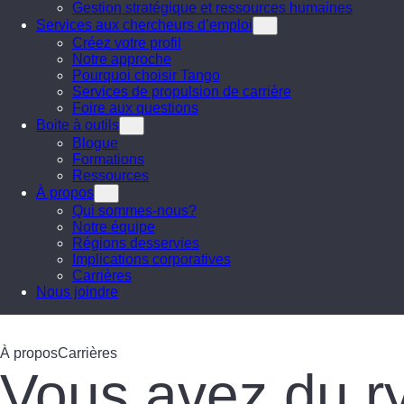
Gestion stratégique et ressources humaines
Services aux chercheurs d’emploi
Créez votre profil
Notre approche
Pourquoi choisir Tango
Services de propulsion de carrière
Foire aux questions
Boite à outils
Blogue
Formations
Ressources
À propos
Qui sommes-nous?
Notre équipe
Régions desservies
Implications corporatives
Carrières
Nous joindre
À propos
Carrières
Vous avez du r