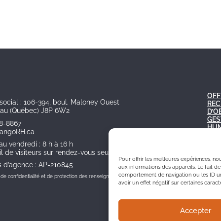
OFF
social : 106-394, boul. Maloney Ouest
REC
eau (Québec) J8P 6W2
D’O
GES
78-8867
HUM
tangoRH.ca
BOI
CAR
au vendredi : 8 h à 16 h
l de visiteurs sur rendez-vous seulement
Pour offrir les meilleures expériences, n
s d’agence : AP-210845
aux informations des appareils. Le fait d
comportement de navigation ou les ID uni
e de confidentialité et de protection des renseignements personnels
avoir un effet négatif sur certaines caract
Accepter