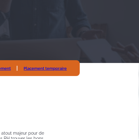
ement
Placement temporaire
 atout majeur pour de
s RH trouver les bons