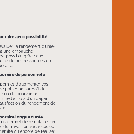
oraire avec possibilité
Real estate agent working in the office and piles of
paperwork, model house on the foreground and
évaluer le rendement d’un(e)
mortgage loan documentation
nt une embauche
st possible grâce aux
uche de nos ressources en
oraire.
oraire de personnel à
 permet d’augmenter vos
de pallier un surcroît de
re ou de pourvoir un
mmédiat lors d’un départ
satisfaction du rendement de
ste.
oraire longue durée
vous permet de remplacer un
t de travail, en vacances ou
ernité ou encore de réaliser