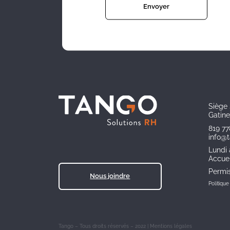
Siège 
Gatin
819 7
info@
Lundi 
Accuei
Permi
Nous joindre
Politiqu
Tango – Tous droits réservés – 2022 | Mentions légales