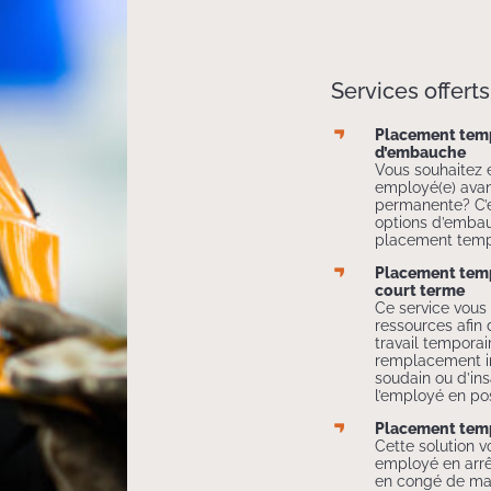
Services offerts
Placement temp
d’embauche
Vous souhaitez 
employé(e) ava
permanente? C’e
options d’emba
placement temp
Placement temp
court terme
Ce service vous
ressources afin 
travail temporai
remplacement i
soudain ou d’in
l’employé en po
Placement temp
Cette solution 
employé en arrê
en congé de mat