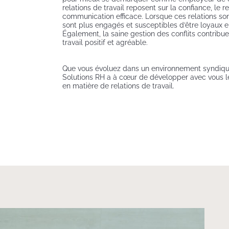
relations de travail reposent sur la confiance, le 
communication efficace. Lorsque ces relations son
sont plus engagés et susceptibles d’être loyaux en
Également, la saine gestion des conflits contrib
travail positif et agréable.
Que vous évoluez dans un environnement syndiqu
Solutions RH a à cœur de développer avec vous l
en matière de relations de travail.
Top view of business men work together, someone use
laptop and the other discuss with work result on paper.