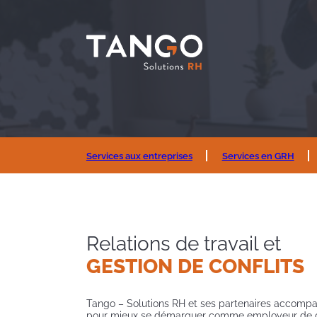
Services aux entreprises
Services en GRH
Relations de travail et
GESTION DE CONFLITS
Tango – Solutions RH et ses partenaires accompa
pour mieux se démarquer comme employeur de ch