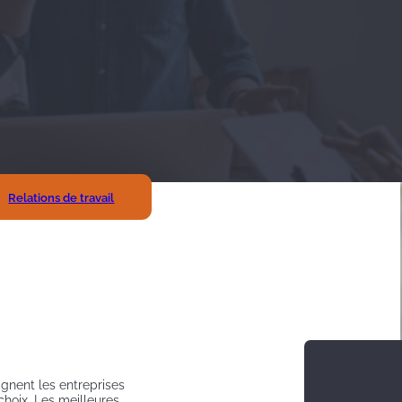
Relations de travail
gnent les entreprises
oix. Les meilleures