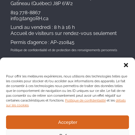
Gatineau (Québec) J8P 6W2
819 778-8867
info@tangoRH.ca
Lundi au vendredi : 8 h à 16 h
Accueil de visiteurs sur rendez-vous seulement
Permis d’agence : AP-210845
Politique de confidentialité et de protection des renseignements personnels
OFFRES D’EMPLOI
RECRUTEMENT ET PLACEMENT DE MAIN-
Pour offrir les meilleures expériences, nous utilisons des technologies telles que
D’OEUVRE
les cookies pour stocker et/ou accéder aux informations des appareils. Le fait
de consentir à ces technologies nous permettra de traiter des données telles
GESTION STRATÉGIQUE ET RESSOURCES
que le comportement de navigation ou les ID uniques sur ce site. Le fait de ne
HUMAINES
pas consentir ou de retirer son consentement peut avoir un effet négatif sur
BOITE À OUTILS
certaines caractéristiques et fonctions.
Politique de confidentialité
et les
détails
CARRIÈRES CHEZ TANGO
sur les cookies
.
Accepter
Tango – Tous droits réservés – 2022 | Mentions légales