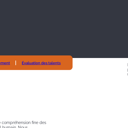
ement
Évaluation des talents
e compréhension fine des
l humain. Nous