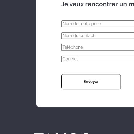
Je veux rencontrer un m
Évalue la capacité à réagir à des situations susceptibles d’êtr