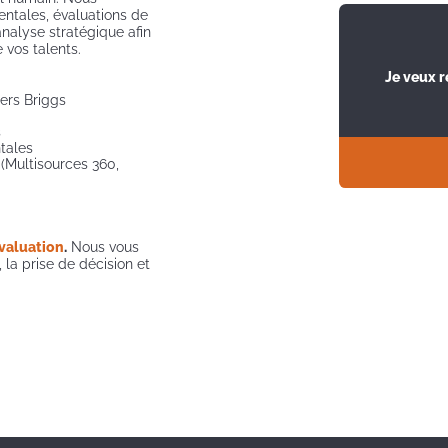
ntales, évaluations de
analyse stratégique afin
 vos talents.
Je veux 
ers Briggs
s
tales
(Multisources 360,
évaluation
.
Nous vous
la prise de décision et