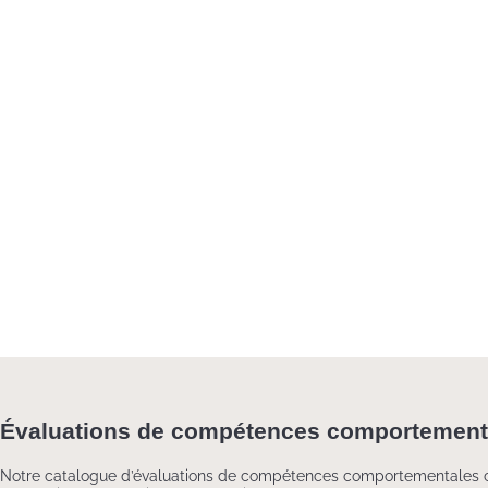
Planification de la relève
Applications concrètes :
Dotation et sélection
Développement des gestionnaires
Cohésion et performance d’équipe
Planification de la relève
Évaluations de compétences comportemen
Notre catalogue d’évaluations de compétences comportementales couvr