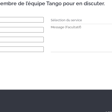
embre de l’équipe Tango pour en discuter.
e rencontrées dans le cadre d’un poste de gestion intermédiaire évolu