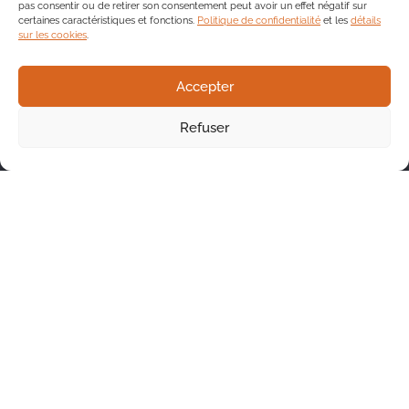
pas consentir ou de retirer son consentement peut avoir un effet négatif sur
certaines caractéristiques et fonctions.
Politique de confidentialité
et les
détails
sur les cookies
.
Accepter
Refuser
Nous joindre
Siège social : 106-394, boul. Maloney Ouest
Gatineau (Québec) J8P 6W2
819 778-8867
info@tangoRH.ca