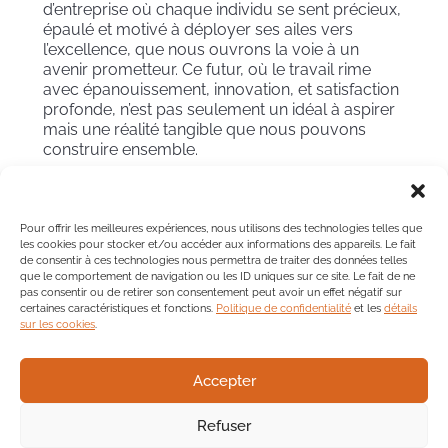
d’entreprise où chaque individu se sent précieux,
épaulé et motivé à déployer ses ailes vers
l’excellence, que nous ouvrons la voie à un
avenir prometteur. Ce futur, où le travail rime
avec épanouissement, innovation, et satisfaction
profonde, n’est pas seulement un idéal à aspirer
mais une réalité tangible que nous pouvons
construire ensemble.
En mettant l’accent sur la reconnaissance,
l’encouragement, et le développement
personnel et professionnel de chaque membre
Pour offrir les meilleures expériences, nous utilisons des technologies telles que
de l’équipe, nous posons les fondations d’une
les cookies pour stocker et/ou accéder aux informations des appareils. Le fait
entreprise résiliente, agile et prête à naviguer
de consentir à ces technologies nous permettra de traiter des données telles
que le comportement de navigation ou les ID uniques sur ce site. Le fait de ne
avec succès dans les eaux parfois tumultueuses
pas consentir ou de retirer son consentement peut avoir un effet négatif sur
du monde des affaires. Forgeons donc ce
certaines caractéristiques et fonctions.
Politique de confidentialité
et les
détails
chemin ensemble, vers un horizon où chaque
sur les cookies
.
contribution est célébrée, où chaque effort est
reconnu, et où chaque réussite contribue à notre
histoire collective de succès et de bien-être au
Accepter
travail.
Refuser
Pour un accompagnement personnalisé dans