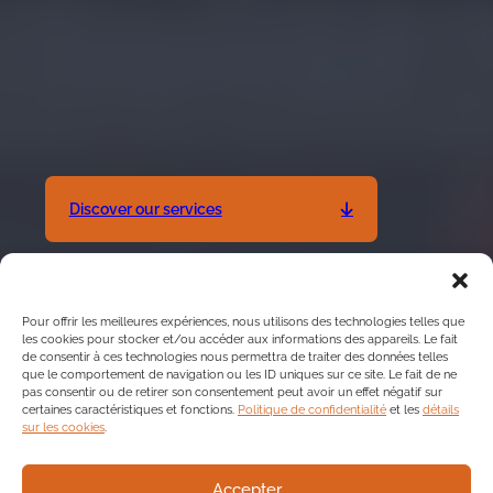
Discover our services
Pour offrir les meilleures expériences, nous utilisons des technologies telles que
les cookies pour stocker et/ou accéder aux informations des appareils. Le fait
de consentir à ces technologies nous permettra de traiter des données telles
que le comportement de navigation ou les ID uniques sur ce site. Le fait de ne
pas consentir ou de retirer son consentement peut avoir un effet négatif sur
certaines caractéristiques et fonctions.
Politique de confidentialité
et les
détails
sur les cookies
.
Accepter