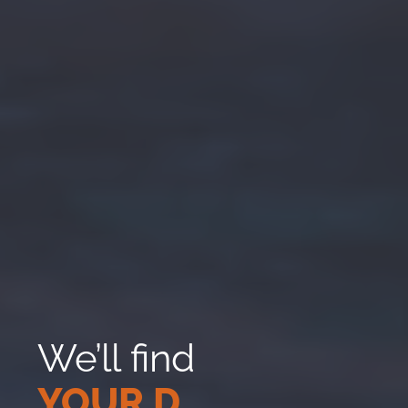
We’ll find
_